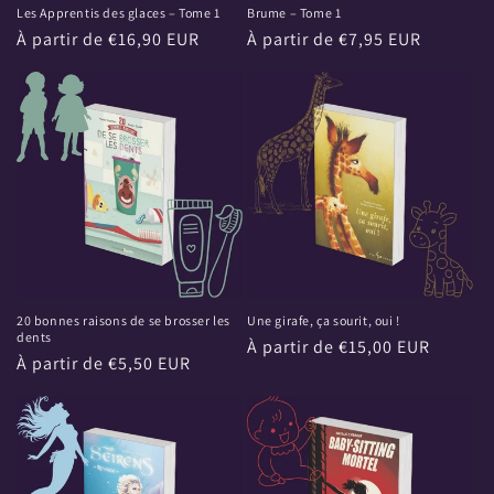
Les Apprentis des glaces – Tome 1
Brume – Tome 1
Prix
À partir de €16,90 EUR
Prix
À partir de €7,95 EUR
habituel
habituel
20 bonnes raisons de se brosser les
Une girafe, ça sourit, oui !
dents
Prix
À partir de €15,00 EUR
Prix
À partir de €5,50 EUR
habituel
habituel