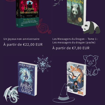
Un joyeux non-anniversaire
Les Messagers du Dragon – Tome 1 :
Les messagers du dragon (poche)
Prix
À partir de €22,00 EUR
Prix
À partir de €7,80 EUR
habituel
habituel