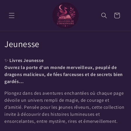
et
passer
au
Panier
contenu
C
Jeunesse
o
✨
Livres Jeunesse
l
Ouvrez la porte d’un monde merveilleux, peuplé de
dragons malicieux, de fées farceuses et de secrets bien
l
gardés…
e
Plongez dans des aventures enchantées où chaque page
c
dévoile un univers rempli de magie, de courage et
d’amitié. Pensée pour les jeunes rêveurs, cette collection
t
invite à découvrir des histoires lumineuses et
i
ensorcelantes, entre mystère, rires et émerveillement.