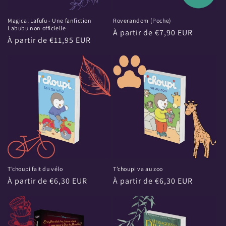
Magical Lafufu - Une fanfiction
Roverandom (Poche)
Labubu non officielle
Prix
À partir de €7,90 EUR
Prix
À partir de €11,95 EUR
habituel
habituel
T’choupi fait du vélo
T’choupi va au zoo
Prix
À partir de €6,30 EUR
Prix
À partir de €6,30 EUR
habituel
habituel