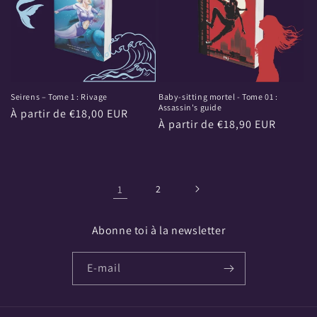
Seirens – Tome 1 : Rivage
Baby-sitting mortel - Tome 01 :
Assassin's guide
Prix
À partir de €18,00 EUR
Prix
À partir de €18,90 EUR
habituel
habituel
1
2
Abonne toi à la newsletter
E-mail