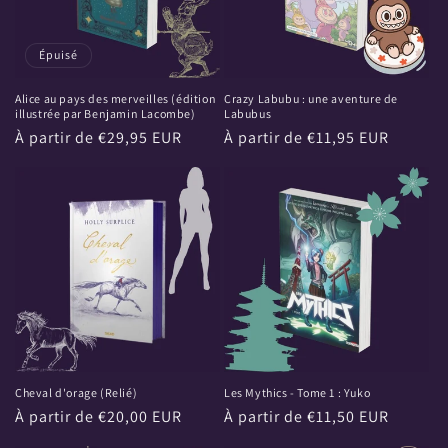
Épuisé
Alice au pays des merveilles (édition
Crazy Labubu : une aventure de
illustrée par Benjamin Lacombe)
Labubus
Prix
À partir de €29,95 EUR
Prix
À partir de €11,95 EUR
habituel
habituel
Cheval d'orage (Relié)
Les Mythics - Tome 1 : Yuko
Prix
À partir de €20,00 EUR
Prix
À partir de €11,50 EUR
habituel
habituel