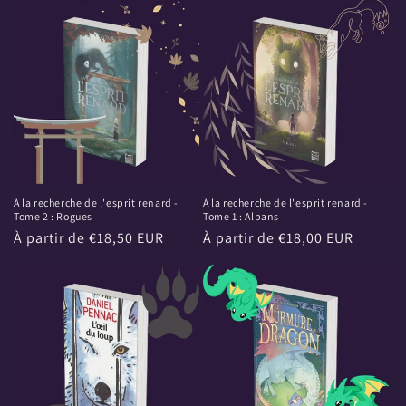
À la recherche de l'esprit renard -
À la recherche de l'esprit renard -
Tome 2 : Rogues
Tome 1 : Albans
Prix
À partir de €18,50 EUR
Prix
À partir de €18,00 EUR
habituel
habituel