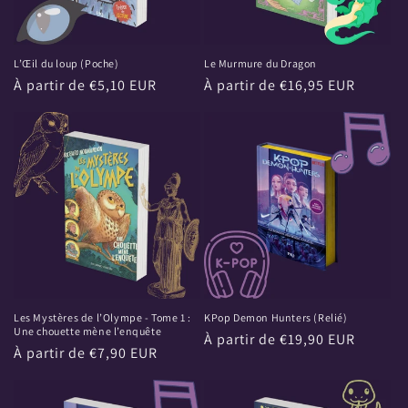
L’Œil du loup (Poche)
Le Murmure du Dragon
Prix
À partir de €5,10 EUR
Prix
À partir de €16,95 EUR
habituel
habituel
Les Mystères de l’Olympe - Tome 1 :
KPop Demon Hunters (Relié)
Une chouette mène l’enquête
Prix
À partir de €19,90 EUR
Prix
À partir de €7,90 EUR
habituel
habituel