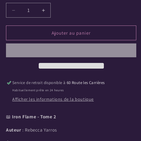
Réduire
Augmenter
la
la
quantité
quantité
de
de
Ajouter au panier
Iron
Iron
Flame
Flame
-
-
Tome
Tome
2
2
(Poche)
(Poche)
Service de retrait disponible à
60 Route les Carrières
Habituellement prête en 24 heures
Afficher les informations de la boutique
📖
Iron Flame - Tome 2
Auteur
: Rebecca Yarros