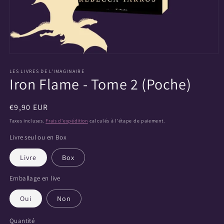
Ouvrir
le
média
LES LIVRES DE L'IMAGINAIRE
Iron Flame - Tome 2 (Poche)
1
dans
une
fenêtre
Prix
€9,90 EUR
modale
habituel
Taxes incluses.
Frais d'expédition
calculés à l'étape de paiement.
Livre seul ou en Box
Livre
Box
Emballage en live
Oui
Non
Quantité
Quantité