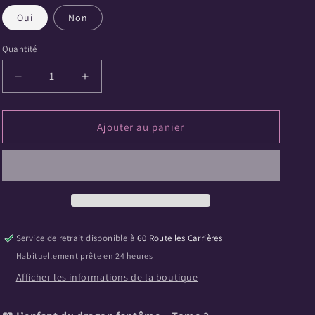
Oui
Non
Quantité
Quantité
Réduire
Augmenter
la
la
quantité
quantité
de
de
Ajouter au panier
L’enfant
L’enfant
du
du
dragon
dragon
fantôme
fantôme
–
–
Tome
Tome
2
2
Service de retrait disponible à
60 Route les Carrières
Habituellement prête en 24 heures
Afficher les informations de la boutique