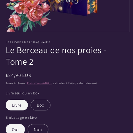
Ouvrir
le
média
LES LIVRES DE L'IMAGINAIRE
Le Berceau de nos proies -
1
dans
une
Tome 2
fenêtre
modale
Prix
€24,90 EUR
habituel
Taxes incluses.
Frais d'expédition
calculés à l'étape de paiement.
Livre seul ou en Box
Livre
Box
Emballage en Live
Oui
Non