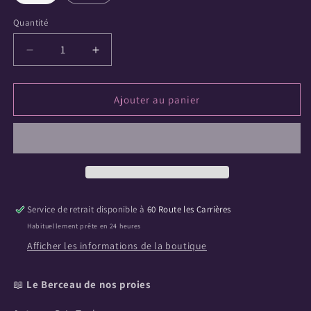
Quantité
Quantité
Réduire
Augmenter
la
la
quantité
quantité
de
de
Ajouter au panier
Le
Le
Berceau
Berceau
de
de
nos
nos
proies
proies
-
-
Tome
Tome
Service de retrait disponible à
60 Route les Carrières
2
2
Habituellement prête en 24 heures
Afficher les informations de la boutique
📖
Le Berceau de nos proies