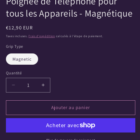
Poignée de Téléphone pour
tous les Appareils - Magnétique
Prix
€12,90 EUR
habituel
Taxes incluses.
Frais d'expédition
calculés à l'étape de paiement.
Grip Type
Magnetic
Quantité
Quantité
Réduire
Augmenter
la
la
quantité
quantité
de
de
Ajouter au panier
Livres
Livres
de
de
Code
Code
de
de