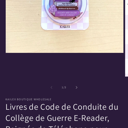
Ouvrir
le
média
1
dans
une
O
fenêtre
le
modale
m
de
1
/
3
2
d
KAILEX BOUTIQUE WHOLESALE
u
Livres de Code de Conduite du
f
m
Collège de Guerre E-Reader,