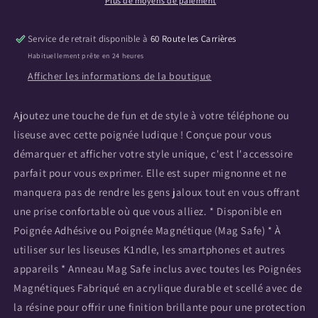
Conduite
Conduite
Plus de moyens de paiement
du
du
Collège
Collège
Service de retrait disponible à
60 Route les Carrières
de
de
Habituellement prête en 24 heures
Guerre
Guerre
E-
E-
Afficher les informations de la boutique
Reader,
Reader,
Poignée
Poignée
Ajoutez une touche de fun et de style à votre téléphone ou
de
de
liseuse avec cette poignée ludique ! Conçue pour vous
Téléphone
Téléphone
pour
pour
démarquer et afficher votre style unique, c'est l'accessoire
tous
tous
parfait pour vous exprimer. Elle est super mignonne et ne
les
les
manquera pas de rendre les gens jaloux tout en vous offrant
Appareils
Appareils
-
-
une prise confortable où que vous alliez. * Disponible en
Magnétique
Magnétique
Poignée Adhésive ou Poignée Magnétique (Mag Safe) * À
utiliser sur les liseuses K1ndle, les smartphones et autres
appareils * Anneau Mag Safe inclus avec toutes les Poignées
Magnétiques Fabriqué en acrylique durable et scellé avec de
la résine pour offrir une finition brillante pour une protection