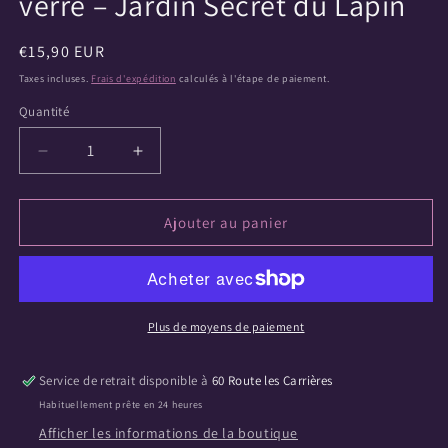
verre – Jardin Secret du Lapin
Prix
€15,90 EUR
habituel
Taxes incluses.
Frais d'expédition
calculés à l'étape de paiement.
Quantité
Quantité
Réduire
Augmenter
la
la
quantité
quantité
de
de
Ajouter au panier
Verre
Verre
illustré
illustré
avec
avec
paille
paille
en
en
Plus de moyens de paiement
verre
verre
–
–
Service de retrait disponible à
60 Route les Carrières
Jardin
Jardin
Habituellement prête en 24 heures
Secret
Secret
du
du
Afficher les informations de la boutique